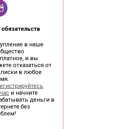
 обязательств
упление в наше
общество
платное, и вы
ете отказаться от
писки в любое
мя.
егистрируйтесь
час
и начните
абатывать деньги в
ернете без
блем!