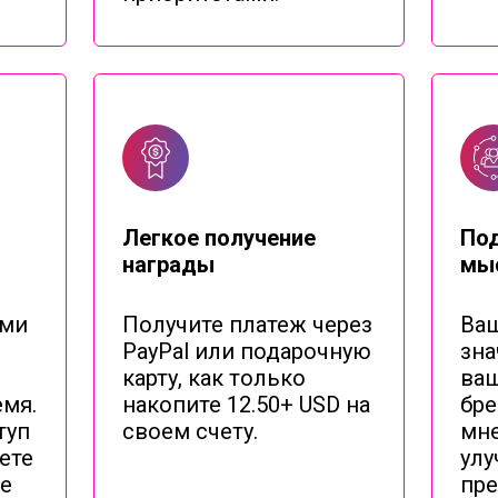
Легкое получение
По
награды
мы
ыми
Получите платеж через
Ваш
PayPal или подарочную
зна
карту, как только
ва
емя.
накопите 12.50+ USD на
бре
туп
своем счету.
мне
ете
улу
е
пре