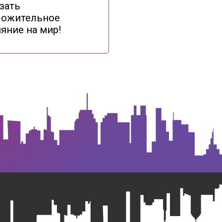
зать
ложительное
яние на мир!