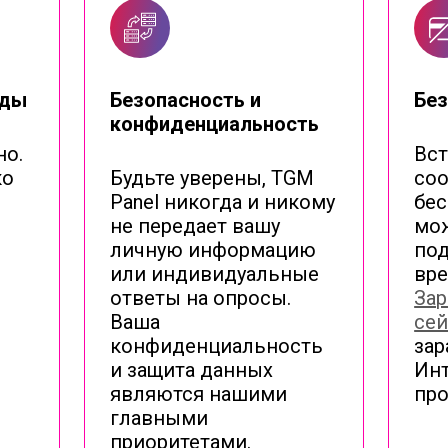
ады
Безопасность и
Без
конфиденциальность
но.
Вст
ко
Будьте уверены, TGM
со
Panel никогда и никому
бес
не передает вашу
мож
личную информацию
под
или индивидуальные
вре
ответы на опросы.
Зар
Ваша
сей
конфиденциальность
зар
и защита данных
Инт
являются нашими
про
главными
приоритетами.