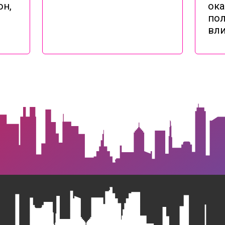
он,
ока
по
вли